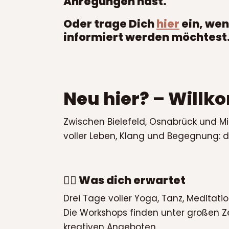
Anregungen hast.
Oder trage Dich
hier
ein, wen
informiert werden möchtest
Neu hier? – Will
Zwischen Bielefeld, Osnabrück und Min
voller Leben, Klang und Begegnung: 
🧘‍♀️ Was dich erwartet
Drei Tage voller Yoga, Tanz, Meditat
Die Workshops finden unter großen Zel
kreativen Angeboten.