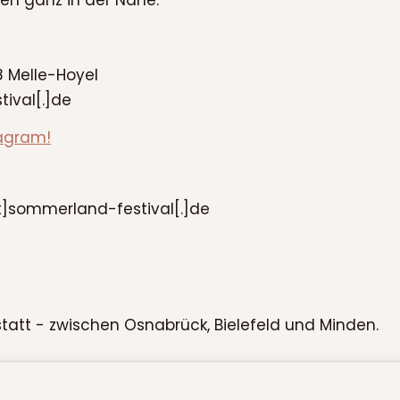
nen ganz in der Nähe.
8 Melle-Hoyel
ival[.]de
agram!
at]sommerland-festival[.]de
 statt - zwischen Osnabrück, Bielefeld und Minden.