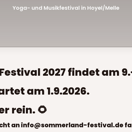
Yoga- und Musikfestival in Hoyel/Melle
tival 2027 findet am 9.-1
rtet am 1.9.2026.
 rein. 🌻
icht an info@sommerland-festival.de fal